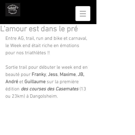
L'amour est dans le pré
Entre AG, trail, run and bike et carnaval, 
le Week end était riche en émotions 
pour nos triathlètes !!
Sortie trail pour débuter le week end en 
beauté pour
 Franky
, 
Jess
, 
Maxime
, 
JB, 
André
 et 
Guillaume
 sur la première 
édition 
des courses des Casemates
 (13 
ou 23km) à Dangolsheim.