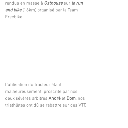
rendus en masse à
 Osthouse 
sur
 le run 
and bike
 (16km) organisé par la Team 
Freebike.
L’utilisation du tracteur étant 
malheureusement  proscrite par nos 
deux sévères arbitres 
André
 et
 Dom
, nos 
triathlètes ont dû se rabattre sur des VTT.