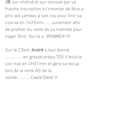
JB
, sur-motivé et sur-stressé par sa 
fraiche inscription à l’Ironman de Nice a 
pris ses jambes à son cou pour finir sa 
course en 1h25min……..surement afin 
de profiter du reste de sa matinée pour 
nager 5km. You’re a  IRONMEN !!!!
Sur le 23km, 
André
 à tout donné 
……………. en grosse prépa TDS il boucle 
son trail en 2H31min et gère sa recup  
lors de la verte AG de la 
soirée………….Capté Dédé !!!