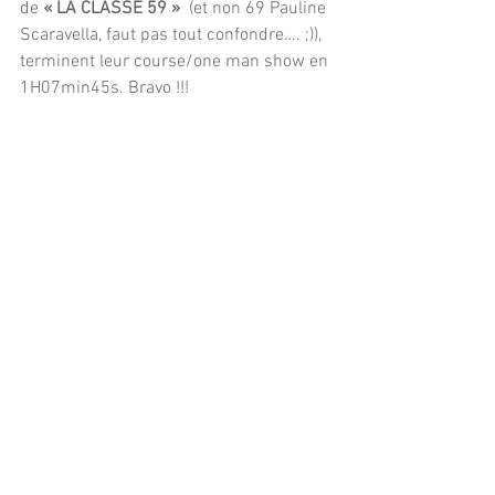
de
 « LA CLASSE 59 »
  (et non 69 Pauline 
Scaravella, faut pas tout confondre…. ;)), 
terminent leur course/one man show en 
1H07min45s. Bravo !!!