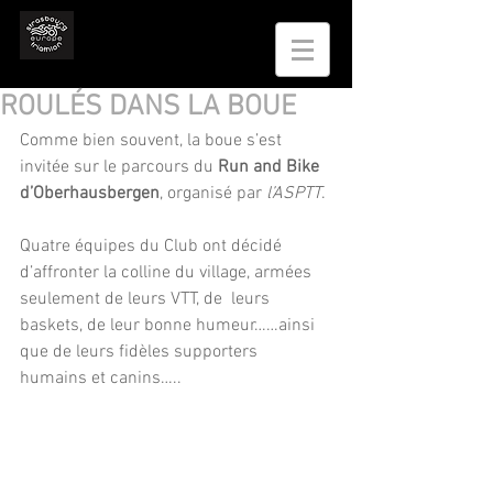
ROULÉS DANS LA BOUE
Comme bien souvent, la boue s’est 
invitée sur le parcours du 
Run and Bike 
d’Oberhausbergen
, organisé par 
l’ASPTT
.
Quatre équipes du Club ont décidé 
d’affronter la colline du village, armées 
seulement de leurs VTT, de  leurs 
baskets, de leur bonne humeur……ainsi 
que de leurs fidèles supporters 
humains et canins…..