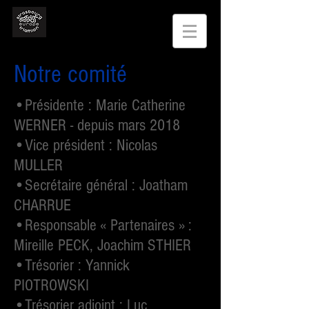
Notre comité
•Présidente : Marie Catherine
WERNER - depuis mars 2018
•Vice président : Nicolas
MULLER
•Secrétaire général : Joatham
CHARRUE
•Responsable « Partenaires » :
Mireille PECK, Joachim STHIER
•Trésorier : Yannick
PIOTROWSKI
•Trésorier adjoint : Luc