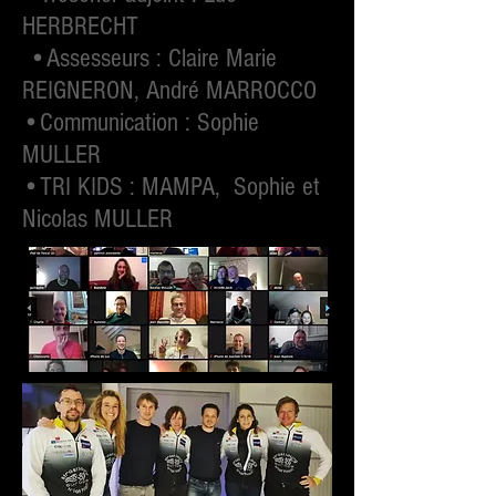
HERBRECHT
•Assesseurs : Claire Marie
REIGNERON, André MARROCCO
•C
ommunication : Sophie
MULLER
•TRI KIDS : MAMPA, Sophie et
Nicolas MULLER