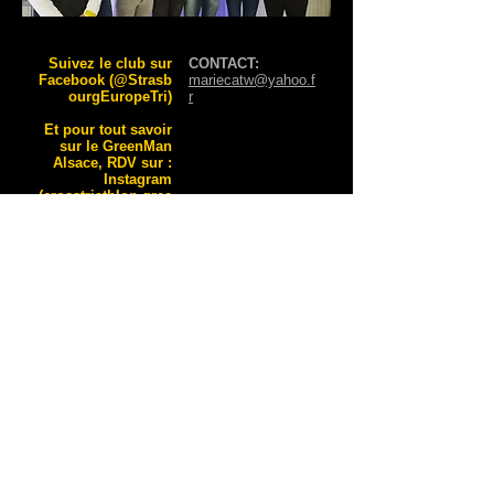
Suivez le club sur
CONTACT:
Facebook (@Strasb
mariecatw@yahoo.f
ourgEuropeTri)
r
Et pour tout savoir
sur le GreenMan
Alsace, RDV sur :
Instagram
(crosstriathlon.gree
nman_alsace)
Facebook
(GreenMan Alsace)