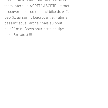
 « LES EXPATS MULHOUSIENS » ou la 
team interclub ASPTT/ ASCETRI, remet 
le couvert pour ce run and bike du 6-7. 
Seb G., au sprint foudroyant et Fatima 
passent sous l’arche finale au bout 
d’1h01min. Bravo pour cette équipe 
mixte&mixte ;) !!!