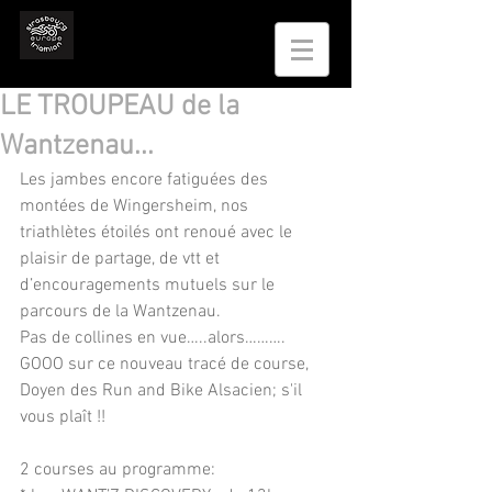
LE TROUPEAU de la
Wantzenau...
Les jambes encore fatiguées des 
montées de Wingersheim, nos 
triathlètes étoilés ont renoué avec le 
plaisir de partage, de vtt et 
d’encouragements mutuels sur le 
parcours de la Wantzenau.
Pas de collines en vue…..alors………. 
GOOO sur ce nouveau tracé de course, 
Doyen des Run and Bike Alsacien; s'il 
vous plaît !!
2 courses au programme: