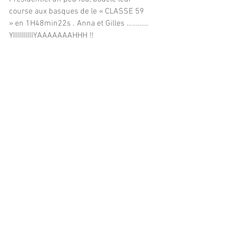
course aux basques de le « CLASSE 59 
» en 1H48min22s . Anna et Gilles …………
YIIIIIIIIIIYAAAAAAAHHH !!