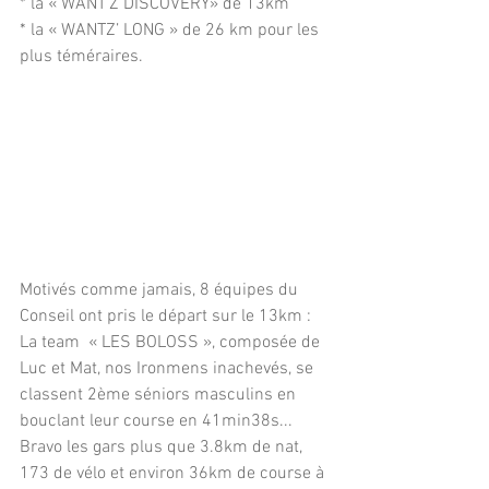
* la « WANT’Z DISCOVERY» de 13km 
* la « WANTZ’ LONG » de 26 km pour les 
plus téméraires.
Motivés comme jamais, 8 équipes du 
Conseil ont pris le départ sur le 13km :
La team  « LES BOLOSS », composée de 
Luc et Mat, nos Ironmens inachevés, se 
classent 2ème séniors masculins en 
bouclant leur course en 41min38s...
Bravo les gars plus que 3.8km de nat, 
173 de vélo et environ 36km de course à 