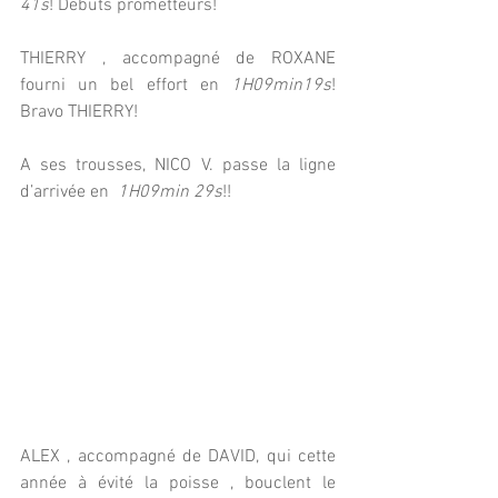
41s
! Débuts prometteurs! 
THIERRY , accompagné de ROXANE  
fourni un bel effort en 
1H09min19s
! 
Bravo THIERRY! 
A ses trousses, NICO V. passe la ligne 
d’arrivée en  
1H09min 29s
!! 
ALEX , accompagné de DAVID, qui cette 
année à évité la poisse , bouclent le 