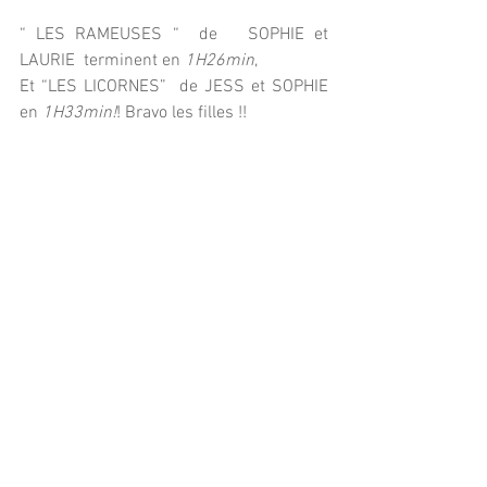
“ LES RAMEUSES “  de   SOPHIE et 
LAURIE  terminent en 
1H26min
,  
Et “LES LICORNES”  de JESS et SOPHIE  
en 
1H33min!
! Bravo les filles !!  