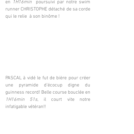
en 
1H16min 
 poursuivi par notre swim 
runner CHRISTOPHE détaché de sa corde 
qui le relie  à son binôme ! 
PASCAL à vidé le fut de bière pour créer 
une pyramide d’écocup digne du  
guinness record! Belle course bouclée en  
1H16min 51s
, il court vite notre 
infatigable vétéran!!  