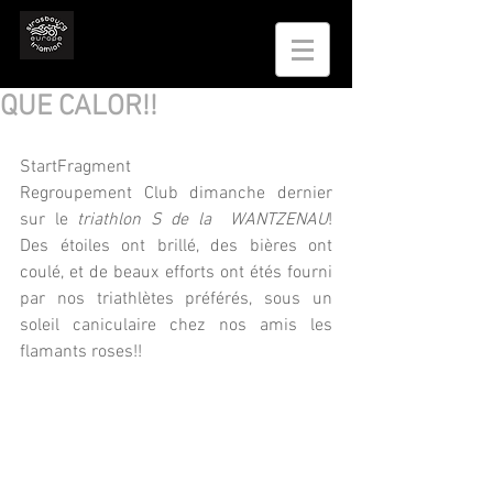
QUE CALOR!!
StartFragment
Regroupement Club dimanche dernier 
sur le 
triathlon S de la  WANTZENAU
!  
Des étoiles ont brillé, des bières ont 
coulé, et de beaux efforts ont étés fourni 
par nos triathlètes préférés, sous un 
soleil caniculaire chez nos amis les 
flamants roses!!  