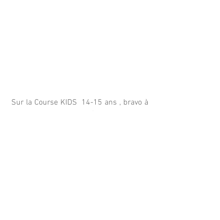
 Sur la Course KIDS  14-15 ans , bravo à 
CHLOE et MILOS motivés sous la forte 
chaleur !!! 
Bravo et MERCI  à tous , supporters 
humains et canins , minis ou grands, 
armés de cloches, de cordes vocales et 
d’appareils photo pour votre mobilisation 
!!  
De beaux efforts , de grands sourires, de 