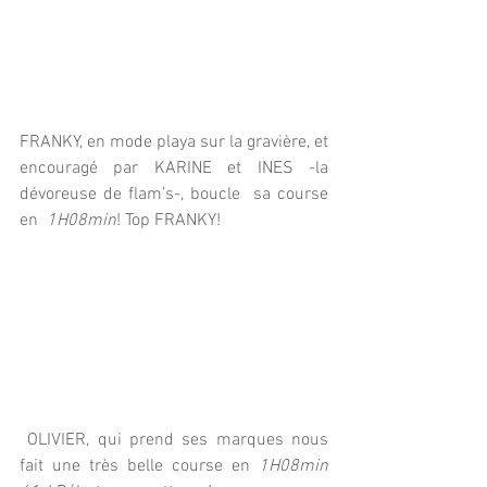
FRANKY, en mode playa sur la gravière, et 
encouragé par KARINE et INES -la 
dévoreuse de flam’s-, boucle  sa course 
en  
1H08min
! Top FRANKY! 
 OLIVIER, qui prend ses marques nous 
fait une très belle course en 
1H08min 