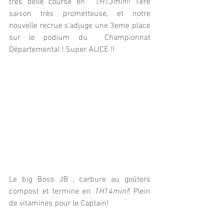
très belle course en  
1H13min
!! 1ere 
saison très prometteuse, et notre 
nouvelle recrue s’adjuge une 3eme place 
sur le podium du  Championnat 
Départemental ! Super ALICE !! 
Le big Boss JB , carbure au goûters 
compost et termine en 
1H14min!
! Plein 
de vitamines pour le Captain! 