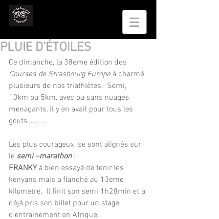
PLUIE D’ÉTOILES
Ce dimanche, la 38eme édition des 
Courses de Strasbourg Europe
 à charmé 
plusieurs de nos triathlètes.  Semi, 
10km ou 5km, avec ou sans nuages 
menaçants, il y en avait pour tous les 
gouts……….
Les plus courageux  se sont alignés sur 
le 
semi –marathon
 :
FRANKY
 à bien essayé de tenir les 
kenyans mais a flanché au 13eme 
kilomètre.  Il finit son semi 1h28min et à 
déjà pris son billet pour un stage 
d’entrainement en Afrique.