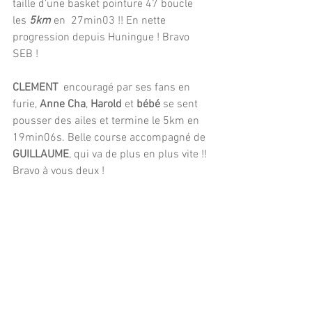
taille d’une basket pointure 47 boucle 
les 
5km
 en  27min03 !! En nette 
progression depuis Huningue ! Bravo 
SEB !
CLEMENT 
 encouragé par ses fans en 
furie, 
Anne Cha
, 
Harold
 et 
bébé
 se sent 
pousser des ailes et termine le 5km en 
19min06s. Belle course accompagné de 
GUILLAUME
, qui va de plus en plus vite !! 
Bravo à vous deux !