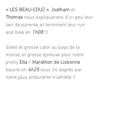
« LES BEAU-COUZ »
, 
Joatham
 et 
Thomas
 nous expliquerons d’ici peu leur 
lien de parenté, et terminent leur run 
and bike en 
1h08
 !!!
Soleil et grosse calor au pays de la 
morue, et grosse épreuve pour notre 
pretty 
Ella 
!!
 Marathon de Lisbonne
bouclé en 
4h25
 sous 34 degrés par 
notre plus endurante triathlète !! 