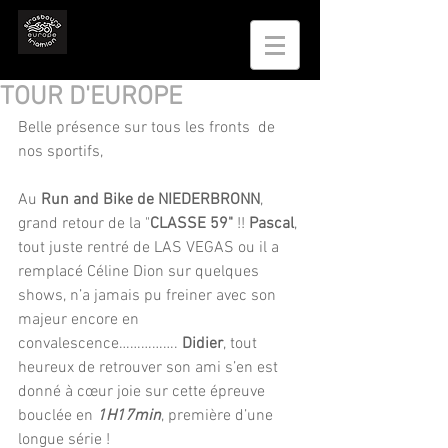
TOUR D'EUROPE
Belle présence sur tous les fronts  de 
nos sportifs, 
Au 
Run and Bike de NIEDERBRONN
, 
grand retour de la "
CLASSE 59"
 !! 
Pascal
, 
tout juste rentré de LAS VEGAS ou il a 
remplacé Céline Dion sur quelques 
shows, n’a jamais pu freiner avec son 
majeur encore en 
convalescence……………. 
Didier
, tout 
heureux de retrouver son ami s’en est 
donné à cœur joie sur cette épreuve 
bouclée en 
1H17min
, première d’une 
longue série !