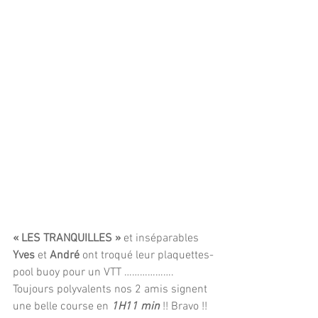
« LES TRANQUILLES »
 et inséparables 
Yves
 et 
André
 ont troqué leur plaquettes-
pool buoy pour un VTT ………………. 
Toujours polyvalents nos 2 amis signent 
une belle course en 
1H11 min
 !! Bravo !!