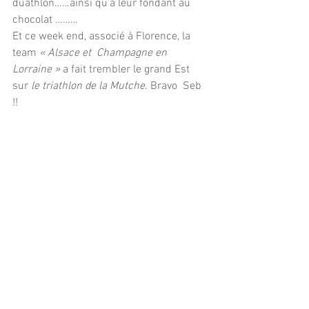
duathlon……ainsi qu’a leur fondant au 
chocolat ………
Et ce week end, associé à Florence, la 
team 
« Alsace et  Champagne en 
Lorraine »
 a fait trembler le grand Est 
sur
 le triathlon de la Mutche
. Bravo  Seb 
!!