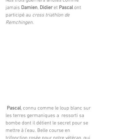
Nos trois guerriers affutés comme 
jamais 
Damien
, 
Didier
 et 
Pascal
 ont 
participé au 
cross triathlon de 
Remchingen
.
Pascal
, connu comme le loup blanc sur 
les terres germaniques a  ressorti sa 
bombe dont il détient le secret pour se 
mettre à l’eau. Belle course en 
trifonction rosée pour notre vétéran, qui 