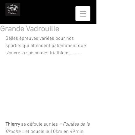
Grande Vadrouille
Belles épreuves variées pour nos 
sportifs qui attendent patiemment que 
s’ouvre la saison des triathlons……….
Thierry
 se défoule sur les 
« Foulées de le 
Bruche »
 et boucle le 10km en 49min. 