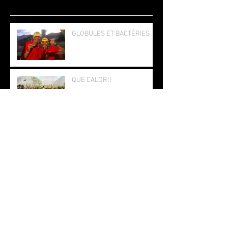
GLOBULES ET BACTÉRIES
QUE CALOR!!
CIGOGNES ET CRAPAUDS
LES STARLETTES
Let's GO!!