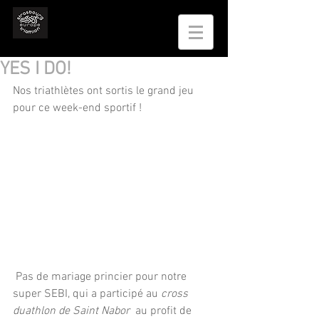
YES I DO!
Nos triathlètes ont sortis le grand jeu 
pour ce week-end sportif !
 Pas de mariage princier pour notre 
super SEBI, qui a participé au 
cross 
duathlon de Saint Nabor  
au profit de 