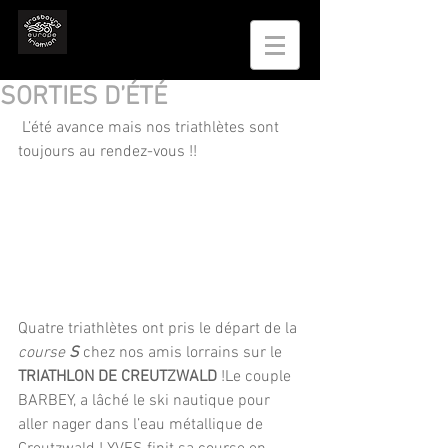
SORTIES D’ÉTÉ
 L’été avance mais nos triathlètes sont 
toujours au rendez-vous !!
Quatre triathlètes ont pris le départ de la 
course 
S 
chez nos amis lorrains sur le 
TRIATHLON DE CREUTZWALD
 !Le couple 
BARBEY, a lâché le ski nautique pour 
aller nager dans l’eau métallique de 