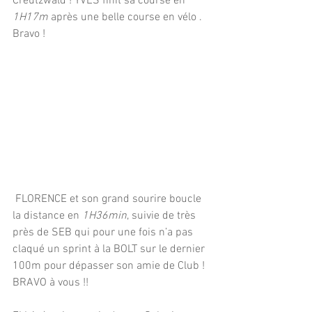
Creutzwald ! YVES finit sa course en 
1H17m
 après une belle course en vélo . 
Bravo !
 FLORENCE et son grand sourire boucle 
la distance en 
1H36min
, suivie de très  
près de SEB qui pour une fois n’a pas 
claqué un sprint à la BOLT sur le dernier 
100m pour dépasser son amie de Club ! 
BRAVO à vous !!