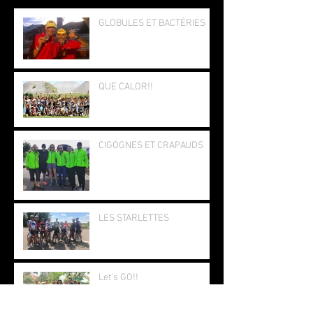
GLOBULES ET BACTÉRIES
QUE CALOR!!
CIGOGNES ET CRAPAUDS
LES STARLETTES
Let's GO!!